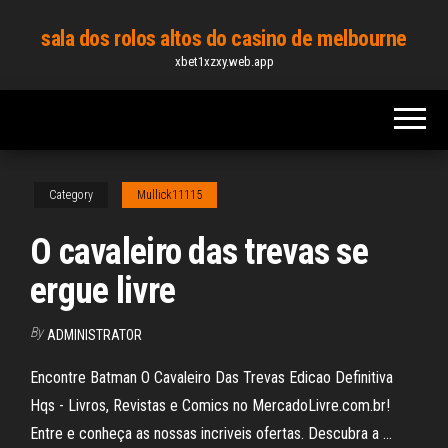
Skip
sala dos rolos altos do casino de melbourne
to
xbet1xzxy.web.app
the
content
Category
Mullick11115
O cavaleiro das trevas se
ergue livre
By
ADMINISTRATOR
Encontre Batman O Cavaleiro Das Trevas Edicao Definitiva
Hqs - Livros, Revistas e Comics no MercadoLivre.com.br!
Entre e conheça as nossas incriveis ofertas. Descubra a …